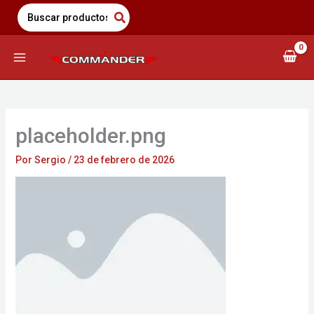
Saltar
Search
for:
al
contenido
placeholder.png
Por
Sergio
/
23 de febrero de 2026