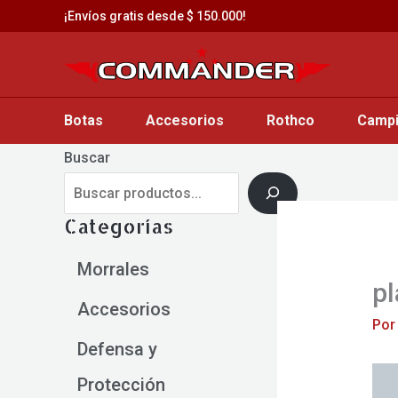
Saltar
¡Envíos gratis desde $ 150.000!
al
contenido
Botas
Accesorios
Rothco
Camp
Buscar
Categorías
Morrales
pl
Accesorios
Po
Defensa y
Protección