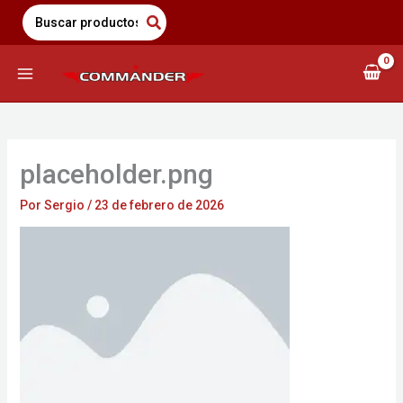
Saltar
Search
for:
al
contenido
placeholder.png
Por
Sergio
/
23 de febrero de 2026