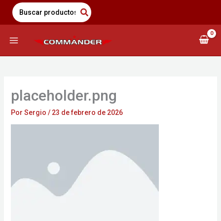
Saltar
Search
for:
al
contenido
placeholder.png
Por
Sergio
/
23 de febrero de 2026