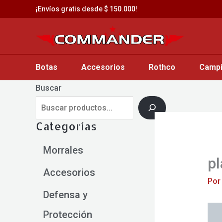
Saltar
¡Envíos gratis desde $ 150.000!
al
contenido
Botas
Accesorios
Rothco
Camp
Buscar
Categorías
Morrales
pl
Accesorios
Po
Defensa y
Protección