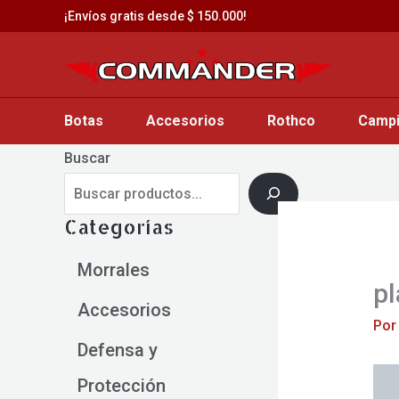
Saltar
¡Envíos gratis desde $ 150.000!
al
contenido
Botas
Accesorios
Rothco
Camp
Buscar
Categorías
Morrales
pl
Accesorios
Po
Defensa y
Protección