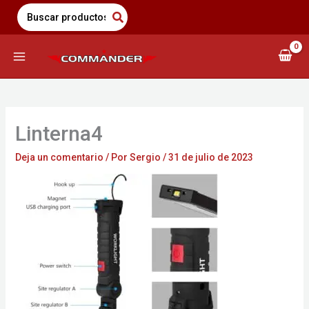
Saltar
Search
for:
al
contenido
Linterna4
Deja un comentario
/ Por
Sergio
/
31 de julio de 2023