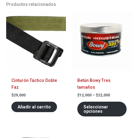
Productos relacionados
Rango
Este
de
prod
precios:
tiene
$12,000
a
múlti
$22,000
varia
Las
opci
se
pued
elegi
Cinturón Táctico Doble
Betún Bowy Tres
en
Faz
tamaños
la
págin
$
29,000
$
12,000
–
$
22,000
de
Añadir al carrito
Seleccionar
prod
opciones
Este
Este