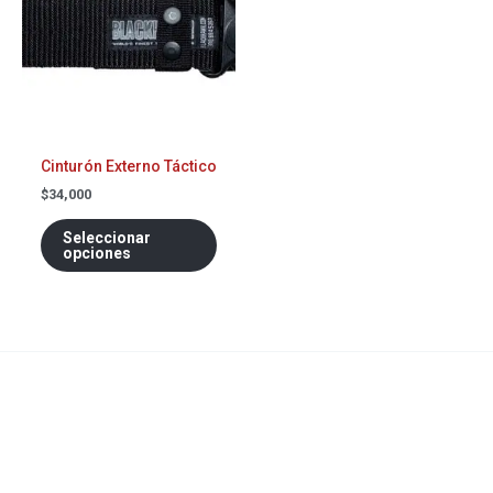
múltiples
variantes.
Las
opciones
se
pueden
elegir
Cinturón Externo Táctico
en
$
34,000
la
Seleccionar
página
opciones
de
producto