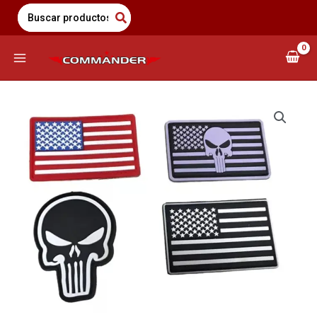
Saltar
Search
for:
al
contenido
Rango
Parches
de
Siliconados
precios:
Con
$8,900
Velcro
a
cantidad
$10,000