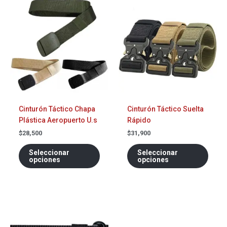
producto
prod
tiene
tiene
múltiples
múlti
variantes.
varia
Las
Las
opciones
opci
se
se
pueden
pued
elegir
elegi
Cinturón Táctico Chapa
Cinturón Táctico Suelta
en
en
Plástica Aeropuerto U.s
Rápido
la
la
página
págin
$
28,500
$
31,900
de
de
Seleccionar
Seleccionar
producto
prod
opciones
opciones
Este
producto
tiene