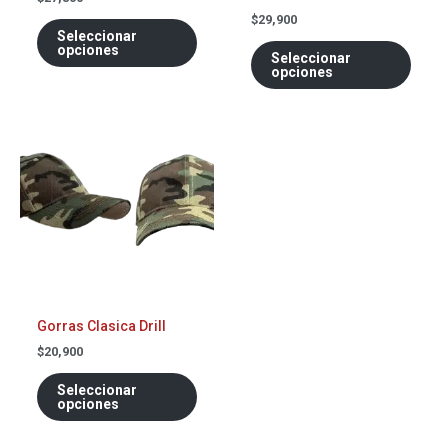
de
de
$
29,900
Seleccionar
producto
prod
opciones
Seleccionar
opciones
Este
producto
tiene
múltiples
variantes.
Las
opciones
se
Gorras Clasica Drill
pueden
$
20,900
elegir
en
Seleccionar
la
opciones
página
de