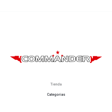
producto
Tienda
Categorias