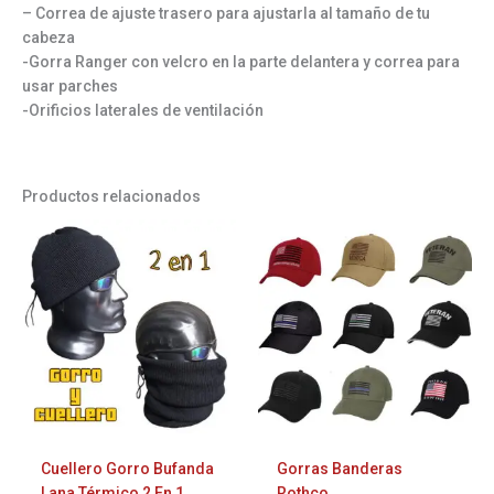
– Correa de ajuste trasero para ajustarla al tamaño de tu
cabeza
-Gorra Ranger con velcro en la parte delantera y correa para
usar parches
-Orificios laterales de ventilación
Productos relacionados
Este
Este
producto
prod
tiene
tiene
múltiples
múlti
variantes.
varia
Las
Las
opciones
opci
se
se
pueden
pued
elegir
elegi
Cuellero Gorro Bufanda
Gorras Banderas
en
en
Lana Térmico 2 En 1
Rothco