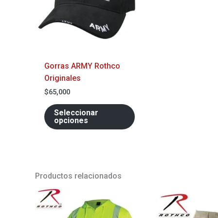
Las
opciones
se
pueden
elegir
Gorras ARMY Rothco
en
Originales
la
página
$
65,000
de
Seleccionar
producto
opciones
Productos relacionados
Este
producto
tiene