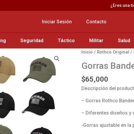
¿Eres una t
Iniciar Sesión
Contacto
ing
Seguridad
Táctico
Militar
Salud
Gorras
Inicio
/
Rothco Original
/ 
Banderas
Gorras Band
Rothco
cantidad
$
65,000
Descripción del produc
– Gorras Rothco Bande
– Diferentes diseños y 
-Gorras ajustable en la 