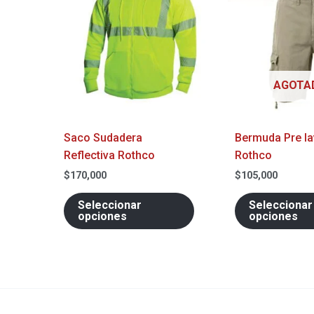
múltiples
variantes.
Las
opciones
AGOTA
se
pueden
elegir
Saco Sudadera
Bermuda Pre l
en
Reflectiva Rothco
Rothco
la
página
$
170,000
$
105,000
de
Seleccionar
Seleccionar
producto
opciones
opciones