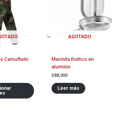
múltiples
variantes.
Las
opciones
GOTADO
AGOTADO
se
pueden
elegir
es Camuflado
Marmita Rothco en
en
aluminio
la
página
$
88,000
de
ionar
Leer más
producto
es