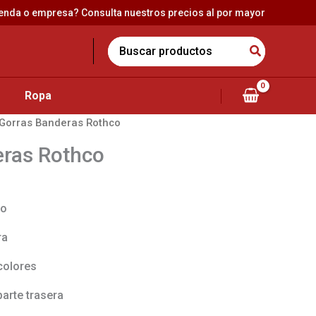
ienda o empresa? Consulta nuestros precios al por mayor
Search
for:
Ropa
Gorras Banderas Rothco
eras Rothco
to
ra
colores
parte trasera