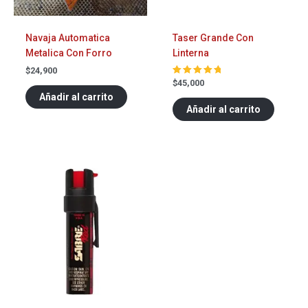
Navaja Automatica
Taser Grande Con
Metalica Con Forro
Linterna
$
24,900
$
45,000
Valorado
en
Añadir al carrito
5.00
de 5
Añadir al carrito