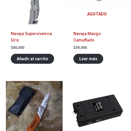
AGOTADO
Navaja Supervivencia
Navaja Mango
Gris
Camuflado
$
40,000
$
39,000
Añadir al carrito
Leer más