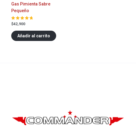
Gas Pimienta Sabre
Pequeño
$
42,900
Valorado
en
5.00
de 5
Añadir al carrito