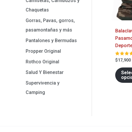
Camisetas, Camibuzos y
Chaquetas
Gorras, Pavas, gorros,
pasamontañas y más
Balacla
Pasamo
Pantalones y Bermudas
Deport
Propper Original
Valora
$
17,900
Rothco Original
en
5.00
de 5
Salud Y Bienestar
Sele
opci
Supervivencia y
Camping