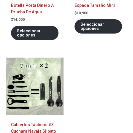
en
en
Botella Porta Dinero A
Espada Tamaño Mini
la
la
Prueba De Agua
página
págin
$
10,900
de
de
$
14,000
Seleccionar
producto
prod
opciones
Seleccionar
opciones
Este
producto
tiene
múltiples
variantes.
Las
opciones
se
pueden
elegir
Cubiertos Tácticos #3
en
Cuchara Navaja Silbato
la