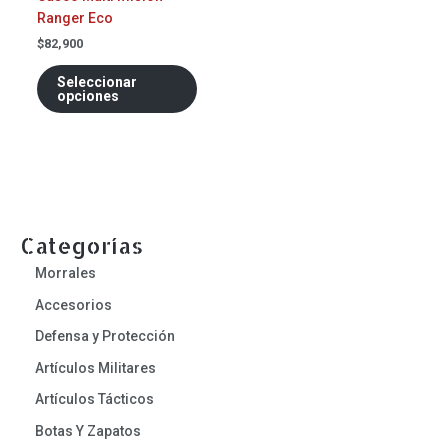
en
Ranger Eco
la
página
$
82,900
de
Seleccionar
producto
opciones
Categorías
Morrales
Accesorios
Defensa y Protección
Artículos Militares
Artículos Tácticos
Botas Y Zapatos