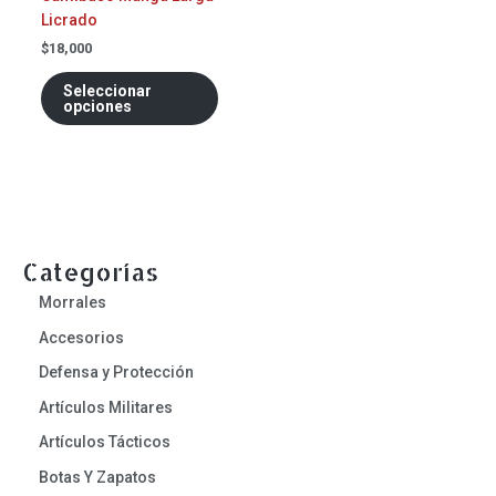
en
Licrado
la
página
$
18,000
de
Seleccionar
producto
opciones
Categorías
Morrales
Accesorios
Defensa y Protección
Artículos Militares
Artículos Tácticos
Botas Y Zapatos