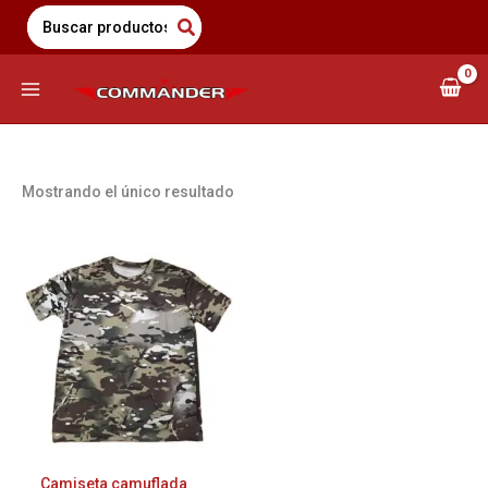
Saltar
Search
for:
al
contenido
Mostrando el único resultado
Este
producto
tiene
múltiples
variantes.
Las
opciones
se
pueden
elegir
Camiseta camuflada