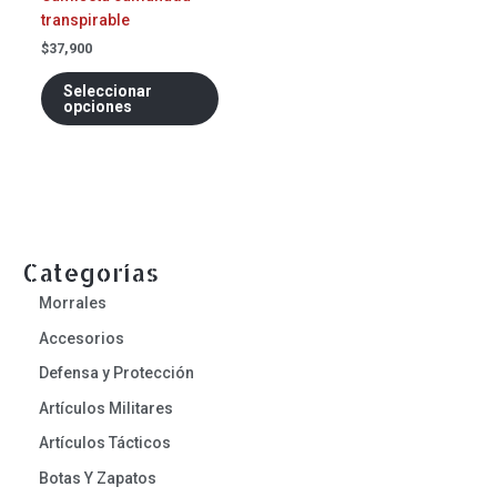
en
transpirable
la
página
$
37,900
de
Seleccionar
producto
opciones
Categorías
Morrales
Accesorios
Defensa y Protección
Artículos Militares
Artículos Tácticos
Botas Y Zapatos