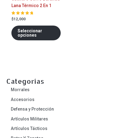
en
Lana Térmico 2 En 1
la
página
$
12,000
Valorado
de
en
5.00
producto
de 5
Seleccionar
opciones
Categorías
Morrales
Accesorios
Defensa y Protección
Artículos Militares
Artículos Tácticos