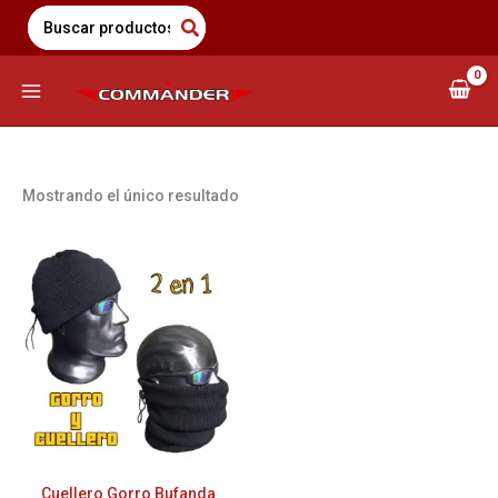
Saltar
Search
for:
al
contenido
Mostrando el único resultado
Este
producto
tiene
múltiples
variantes.
Las
opciones
se
pueden
elegir
Cuellero Gorro Bufanda