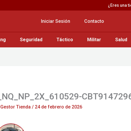
¿Eres una t
Iniciar Sesión
Contacto
ing
Seguridad
Táctico
Militar
Salud
_NQ_NP_2X_610529-CBT9147296
r
Gestor Tienda
/
24 de febrero de 2026