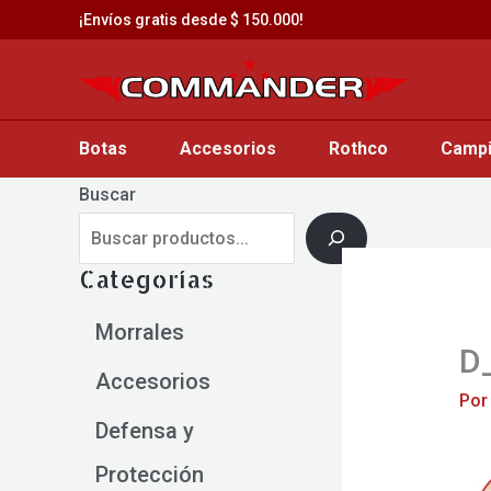
Saltar
¡Envíos gratis desde $ 150.000!
al
contenido
Botas
Accesorios
Rothco
Camp
Buscar
Categorías
Morrales
D
Accesorios
Po
Defensa y
Protección