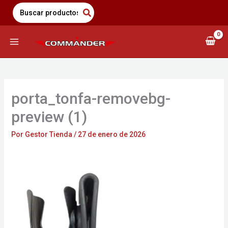
Saltar
Search
for:
al
contenido
porta_tonfa-removebg-
preview (1)
Por
Gestor Tienda
/
27 de enero de 2026