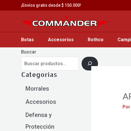
Saltar
¡Envíos gratis desde $ 150.000!
al
contenido
Botas
Accesorios
Rothco
Camp
Buscar
Categorías
Morrales
A
Accesorios
Po
Defensa y
Protección