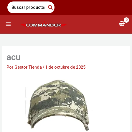
Saltar
Search
for:
al
contenido
acu
Por
Gestor Tienda
/
1 de octubre de 2025