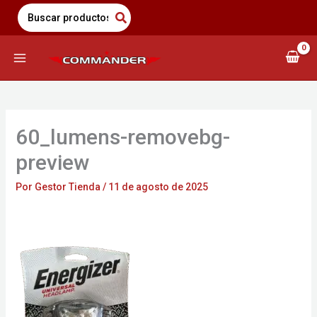
Saltar
Search
for:
al
contenido
60_lumens-removebg-
preview
Por
Gestor Tienda
/
11 de agosto de 2025